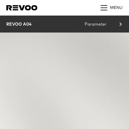
MENU
REVOO A04
Parameter